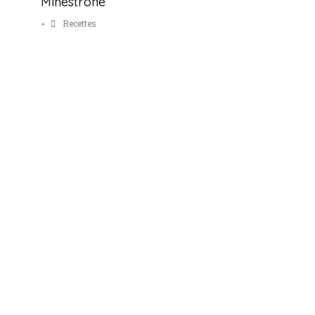
Minestrone
Recettes
•
Fromages
Vins
Épicerie fine
Retour accueil