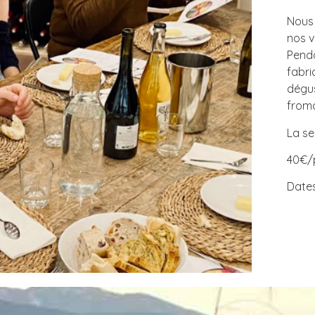
Nous 
nos v
Penda
fabri
dégus
from
La seu
40€/
Dates