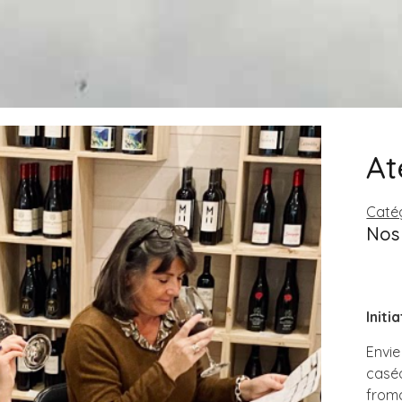
At
Catég
Nos 
Init
Envie
caséo
from