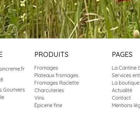
E
PRODUITS
PAGES
Fromages
La Cantine 
increme.fr
Plateaux fromages
Services ent
08
Fromages Raclette
La boutique
s Goumiers
Charcuteries
Actualité
le
Vins
Contact
Épicerie fine
Mentions lé